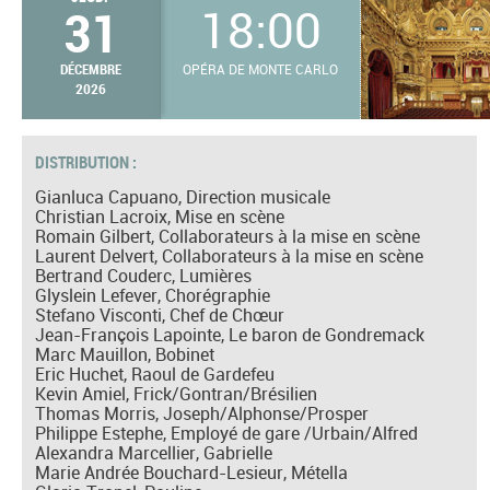
31
18:00
DÉCEMBRE
OPÉRA DE MONTE CARLO
2026
DISTRIBUTION :
Gianluca Capuano, Direction musicale
Christian Lacroix, Mise en scène
Romain Gilbert, Collaborateurs à la mise en scène
Laurent Delvert, Collaborateurs à la mise en scène
Bertrand Couderc, Lumières
Glyslein Lefever, Chorégraphie
Stefano Visconti, Chef de Chœur
Jean-François Lapointe, Le baron de Gondremack
Marc Mauillon, Bobinet
Eric Huchet, Raoul de Gardefeu
Kevin Amiel, Frick/Gontran/Brésilien
Thomas Morris, Joseph/Alphonse/Prosper
Philippe Estephe, Employé de gare /Urbain/Alfred
Alexandra Marcellier, Gabrielle
Marie Andrée Bouchard-Lesieur, Métella