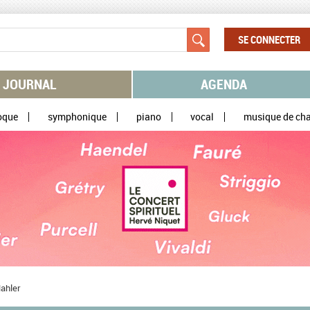
SE CONNECTER
JOURNAL
AGENDA
oque
symphonique
piano
vocal
musique de ch
ahler