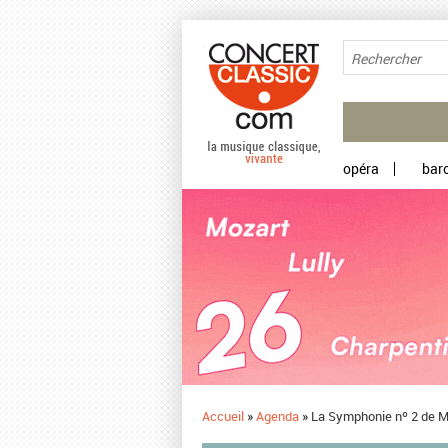
Aller au contenu principal
opéra
bar
Accueil
»
Agenda
»
La Symphonie nº 2 de M