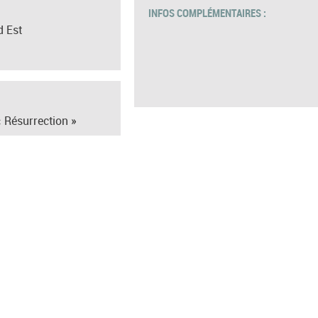
INFOS COMPLÉMENTAIRES :
d Est
 Résurrection »