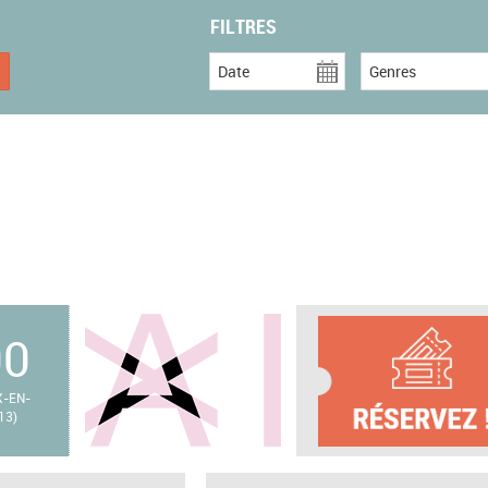
FILTRES
Date
Genres
00
X-EN-
13)