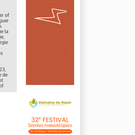
er of
oguer
s
ue la
ie,
rgie
es
e
23,
e de
nt
of
la
 le