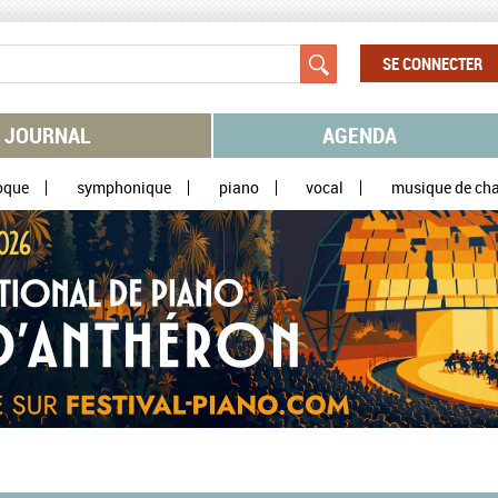
SE CONNECTER
JOURNAL
AGENDA
oque
symphonique
piano
vocal
musique de ch