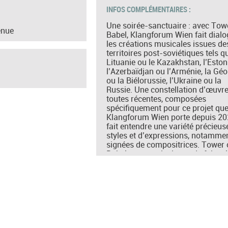
INFOS COMPLÉMENTAIRES :
Une soirée-sanctuaire : avec Tow
enue
Babel, Klangforum Wien fait dial
les créations musicales issues de
territoires post-soviétiques tels q
Lituanie ou le Kazakhstan, l’Eston
l’Azerbaïdjan ou l’Arménie, la Géo
ou la Biélorussie, l’Ukraine ou la
Russie. Une constellation d’œuvr
toutes récentes, composées
spécifiquement pour ce projet qu
Klangforum Wien porte depuis 20
fait entendre une variété précieus
styles et d’expressions, notamme
signées de compositrices. Tower 
Babel se veut ainsi acte de foi en 
rencontre musicale, plus forte que
fracas du monde.