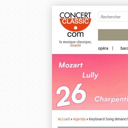
Aller au contenu principal
opéra
bar
Accueil
»
Agenda
»
Keyboard Song dimanch