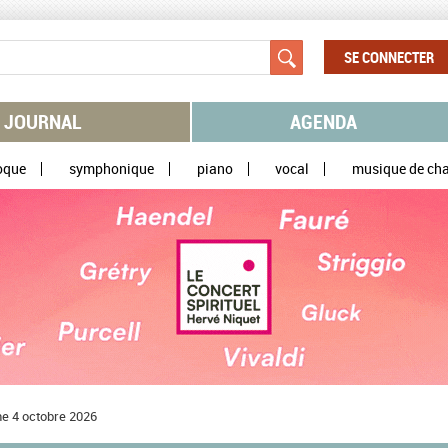
SE CONNECTER
JOURNAL
AGENDA
oque
symphonique
piano
vocal
musique de ch
e 4 octobre 2026