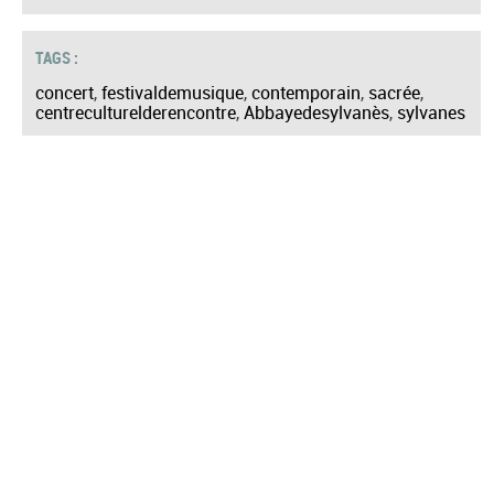
TAGS :
concert
,
festivaldemusique
,
contemporain
,
sacrée
,
centreculturelderencontre
,
Abbayedesylvanès
,
sylvanes