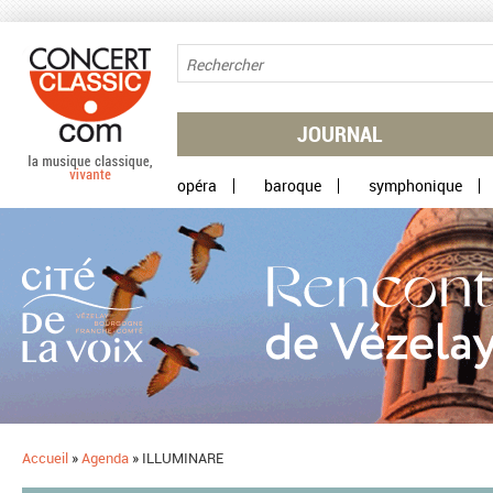
Aller au contenu principal
JOURNAL
opéra
baroque
symphonique
Accueil
»
Agenda
»
ILLUMINARE