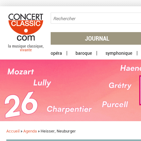
Aller au contenu principal
JOURNAL
opéra
baroque
symphonique
Accueil
»
Agenda
»
Heisser, Neuburger