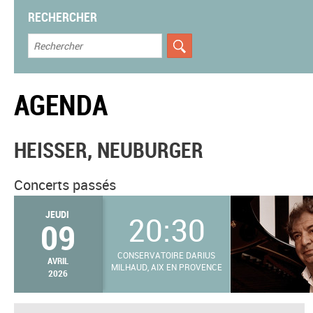
RECHERCHER
AGENDA
HEISSER, NEUBURGER
Concerts passés
JEUDI
20:30
09
CONSERVATOIRE DARIUS
AVRIL
MILHAUD, AIX EN PROVENCE
2026