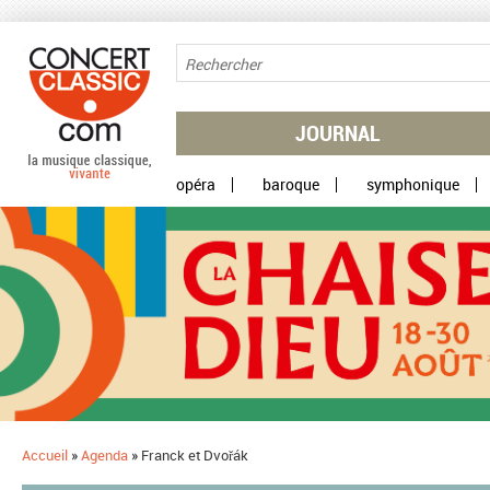
Aller au contenu principal
JOURNAL
opéra
baroque
symphonique
Accueil
»
Agenda
»
Franck et Dvořák