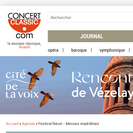
Aller au contenu principal
JOURNAL
opéra
baroque
symphonique
Accueil
»
Agenda
»
Festival Ravel - Messes madrilènes