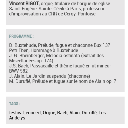
Vincent RIGOT
, orgue, titulaire de l’orgue de église
Saint-Eugène-Sainte-Cécile à Paris, professeur
d’improvisation au CRR de Cergy-Pontoise
PROGRAMME :
D. Buxtehude, Prélude, fugue et chaconne Bux 137
Petr Eben, Hommage à Buxtehude
J. G. Rheinberger, Melodia ostinata (extrait des
Miscellanées op. 174)
J.S. Bach, Passacaille et thème fugué en ut mineur
BWV 582
J. Alain, Le Jardin suspendu (chaconne)
M. Duruflé, Prélude et fugue sur le nom de Alain op. 7
TAGS :
festival
,
concert
,
Orgue
,
Bach
,
Alain
,
Duruflé
,
Les
Andelys