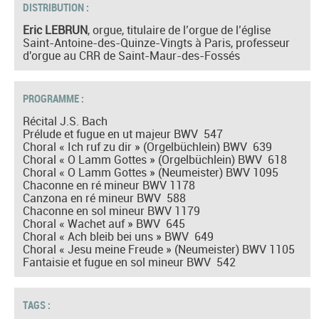
DISTRIBUTION :
Eric LEBRUN
, orgue, titulaire de l’orgue de l’église
Saint-Antoine-des-Quinze-Vingts à Paris, professeur
d'orgue au CRR de Saint-Maur-des-Fossés
PROGRAMME :
Récital J.S. Bach
Prélude et fugue en ut majeur BWV 547
Choral « Ich ruf zu dir » (Orgelbüchlein) BWV 639
Choral « O Lamm Gottes » (Orgelbüchlein) BWV 618
Choral « O Lamm Gottes » (Neumeister) BWV 1095
Chaconne en ré mineur BWV 1178
Canzona en ré mineur BWV 588
Chaconne en sol mineur BWV 1179
Choral « Wachet auf » BWV 645
Choral « Ach bleib bei uns » BWV 649
Choral « Jesu meine Freude » (Neumeister) BWV 1105
Fantaisie et fugue en sol mineur BWV 542
TAGS :