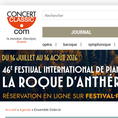
Aller au contenu principal
JOURNAL
opéra
baroque
symphonique
Accueil
»
Agenda
»
Ensemble Diderot