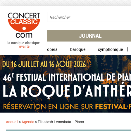
Aller au contenu principal
JOURNAL
opéra
baroque
symphonique
Accueil
»
Agenda
»
Elisabeth Leonskaïa - Piano