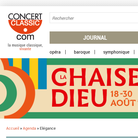
Aller au contenu principal
JOURNAL
opéra
baroque
symphonique
Accueil
»
Agenda
»
Elégance