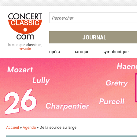
Aller au contenu principal
JOURNAL
opéra
baroque
symphonique
Accueil
»
Agenda
»
De la source au large