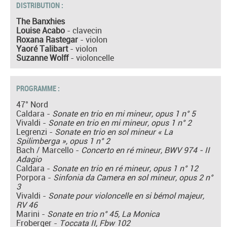
DISTRIBUTION :
The Banxhies
Louise Acabo
- clavecin
Roxana Rastegar
- violon
Yaoré Talibart
- violon
Suzanne Wolff
- violoncelle
PROGRAMME :
47° Nord
Caldara -
Sonate en trio en mi mineur, opus 1 n° 5
Vivaldi -
Sonate en trio en mi mineur, opus 1 n° 2
Legrenzi -
Sonate en trio en sol mineur « La
Spilimberga », opus 1 n° 2
Bach / Marcello -
Concerto en ré mineur, BWV 974 - II
Adagio
Caldara -
Sonate en trio en ré mineur, opus 1 n° 12
Porpora -
Sinfonia da Camera en sol mineur, opus 2 n°
3
Vivaldi -
Sonate pour violoncelle en si bémol majeur,
RV 46
Marini -
Sonate en trio n° 45, La Monica
Froberger -
Toccata II, Fbw 102