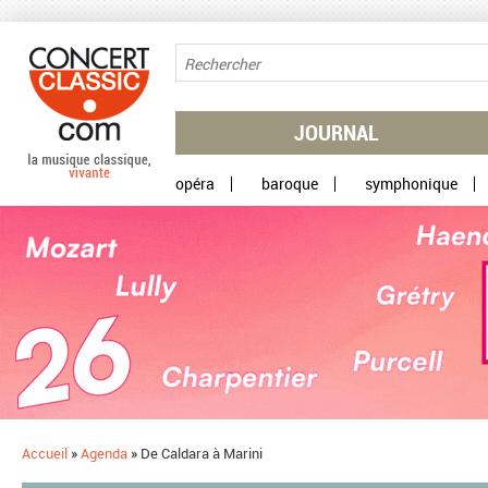
Aller au contenu principal
JOURNAL
opéra
baroque
symphonique
Accueil
»
Agenda
»
De Caldara à Marini