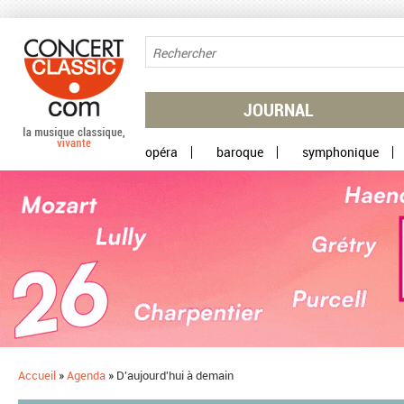
Aller au contenu principal
JOURNAL
opéra
baroque
symphonique
Accueil
»
Agenda
»
D'aujourd'hui à demain