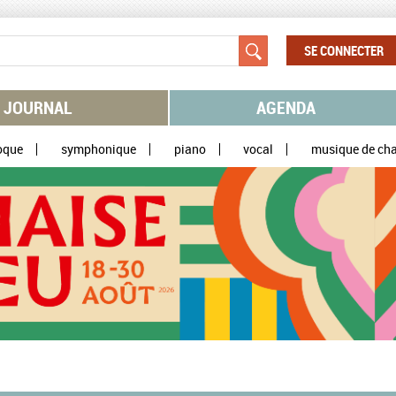
SE CONNECTER
JOURNAL
AGENDA
oque
symphonique
piano
vocal
musique de ch