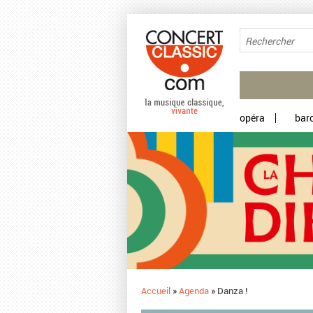
Aller au contenu principal
opéra
bar
Accueil
»
Agenda
»
Danza !