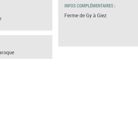
INFOS COMPLÉMENTAIRES :
Ferme de Gy à Giez
e
aroque