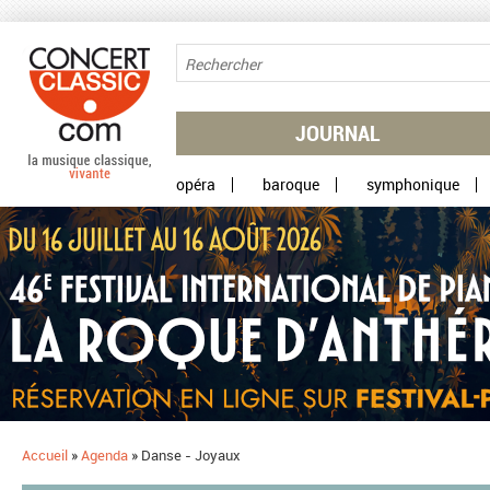
Aller au contenu principal
JOURNAL
opéra
baroque
symphonique
Accueil
»
Agenda
»
Danse - Joyaux