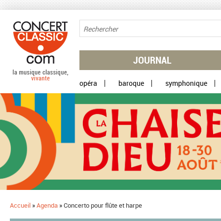
Aller au contenu principal
JOURNAL
opéra
baroque
symphonique
Accueil
»
Agenda
»
Concerto pour flûte et harpe