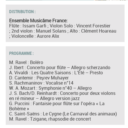
DISTRIBUTION :
Ensemble Musicâme France:
Flûte : Issam Garfi ; Violon Solo : Vincent Forestier
; 2nd violon : Manuel Solans ; Alto : Clément Hoareau
; Violoncelle : Aurore Alix
PROGRAMME :
M. Ravel : Boléro
J. Ibert : Concerto pour flûte – Allegro scherzando
A. Vivaldi : Les Quatre Saisons : L’Été – Presto
D. Cantemir : Peşrev Muhayer
S. Rachmaninov : Vocalise n°14
W. A. Mozart : Symphonie n°40 – Allegro
J. S. Bach/D. Reinhardt : Concerto pour deux violons
en ré mineur – Allegro version jazz
G. Puccini : Fantaisie pour flûte sur l’opéra « La
Bohème »
C. Saint-Saëns : Le Cygne (Le Carnaval des animaux)
M. Ravel : Tzigane, rhapsodie de concert