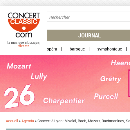
Aller au contenu principal
JOURNAL
opéra
baroque
symphonique
Accueil
»
Agenda
»
Concert à Lyon : Vivaldi, Bach, Mozart, Rachmaninov, Sai