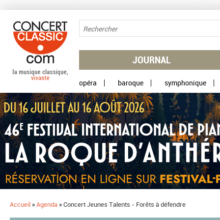
Aller au contenu principal
JOURNAL
opéra
baroque
symphonique
Accueil
»
Agenda
»
Concert Jeunes Talents - Forêts à défendre