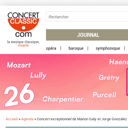
Aller au contenu principal
JOURNAL
opéra
baroque
symphonique
Accueil
»
Agenda
»
Concert exceptionnel de Manon Galy et Jorge Gonzàlez