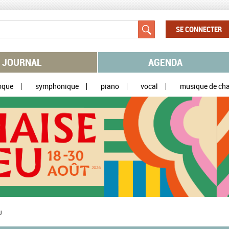
SE CONNECTER
JOURNAL
AGENDA
oque
symphonique
piano
vocal
musique de ch
U