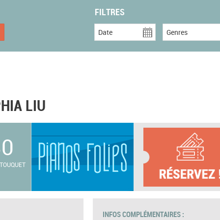
FILTRES
Date
Genres
HIA LIU
30
E TOUQUET
INFOS COMPLÉMENTAIRES :