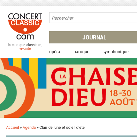
Aller au contenu principal
JOURNAL
opéra
baroque
symphonique
Accueil
»
Agenda
»
Clair de lune et soleil d’été