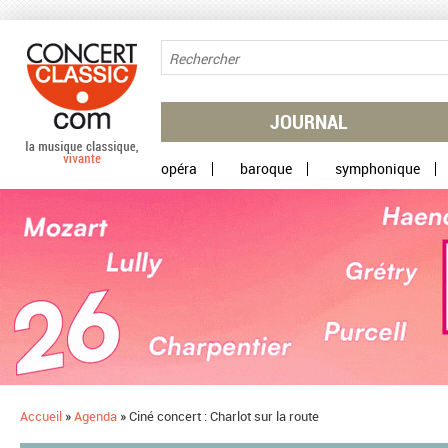
Aller au contenu principal
JOURNAL
opéra
baroque
symphonique
Accueil
»
Agenda
»
Ciné concert : Charlot sur la route