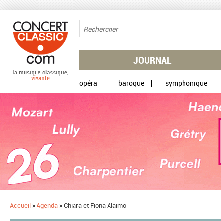
Aller au contenu principal
JOURNAL
opéra
baroque
symphonique
Accueil
»
Agenda
»
Chiara et Fiona Alaimo