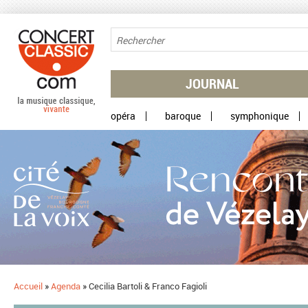
Aller au contenu principal
JOURNAL
opéra
baroque
symphonique
Accueil
»
Agenda
»
Cecilia Bartoli & Franco Fagioli