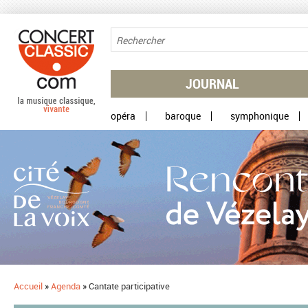
Aller au contenu principal
JOURNAL
opéra
baroque
symphonique
Accueil
»
Agenda
»
Cantate participative