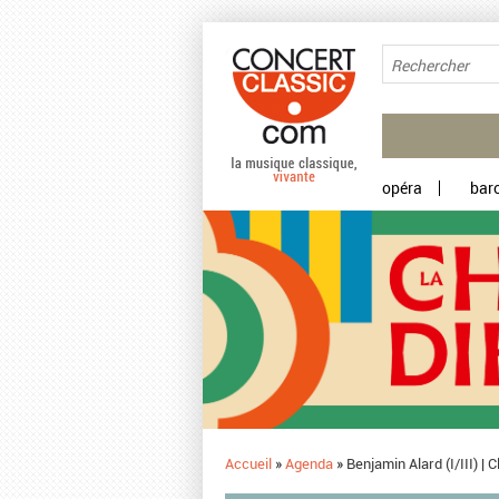
Aller au contenu principal
opéra
bar
Accueil
»
Agenda
»
Benjamin Alard (I/III) | 