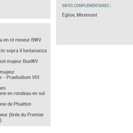
INFOS COMPLÉMENTAIRES :
Église, Miremont
a en ré mineur BWV
io sopra il lontananza
 sol majeur BuxWV
 majeur
 - Praeludium VIII
nes
nne en rondeau en sol
nne de Phaëton
eur (tirée du Premier
)