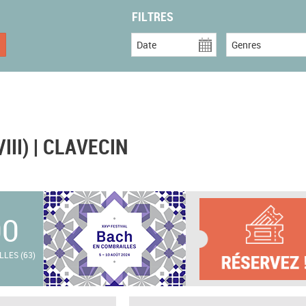
FILTRES
Date
Genres
III) | CLAVECIN
00
LES (63)