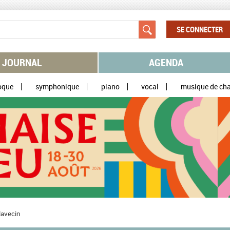
SE CONNECTER
JOURNAL
AGENDA
oque
symphonique
piano
vocal
musique de ch
Clavecin