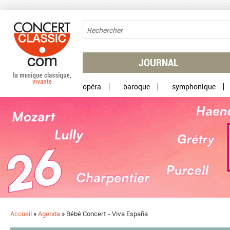
Aller au contenu principal
JOURNAL
opéra
baroque
symphonique
Accueil
»
Agenda
»
Bébé Concert - Viva España