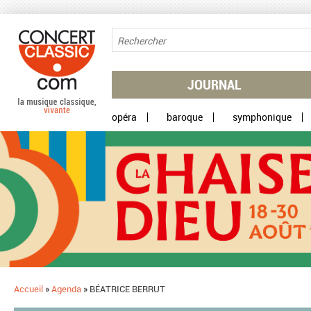
Aller au contenu principal
JOURNAL
opéra
baroque
symphonique
Accueil
»
Agenda
»
BÉATRICE BERRUT