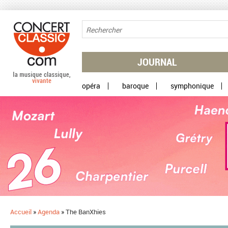
Aller au contenu principal
JOURNAL
opéra
baroque
symphonique
Accueil
»
Agenda
»
The BanXhies