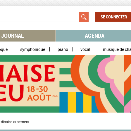
SE CONNECTER
JOURNAL
AGENDA
oque
symphonique
piano
vocal
musique de ch
ordinaire ornement