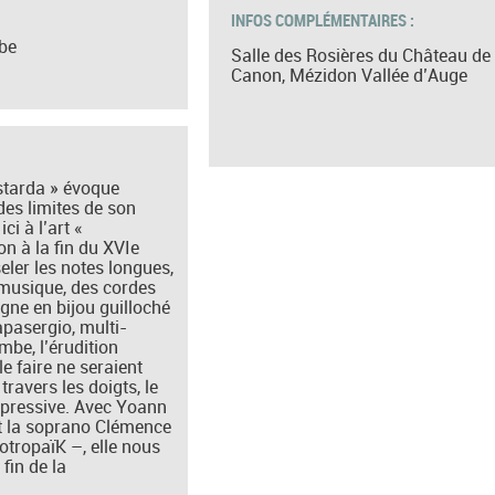
INFOS COMPLÉMENTAIRES :
be
Salle des Rosières du Château de
Canon, Mézidon Vallée d’Auge
astarda » évoque
des limites de son
ci à l’art «
on à la fin du XVIe
seler les notes longues,
a musique, des cordes
ligne en bijou guilloché
apasergio, multi-
ambe, l’érudition
 le faire ne seraient
travers les doigts, le
xpressive. Avec Yoann
et la soprano Clémence
otropaïK –, elle nous
 fin de la