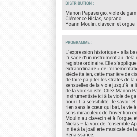
DISTRIBUTION :
Manon Papasergio, viole de gam
Clémence Niclas, soprano
Yoann Moulin, clavecin et orgue
PROGRAMME :
L’expression historique « alla b
l’usage d’un instrument au-delà 
registre ordinaire. Elle s’applique i
extraordinaire » de l’ornementati
siècle italien, cette manière de ci
de faire palpiter les strates de l
sensuelles de la viole jusqu’à la 
de la voix soliste. Chez Manon P
instrumentiste ici à la viole de g
nourrit la sensibilité : le savoir et
rien sans le cœur qui bat, la vie à 
sens miraculeux de l’invention e
Moulin au clavecin et à l’orgue, 
Niclas – la voix de l’ensemble Ap
initie à la joaillerie musicale de la
Renaissance.