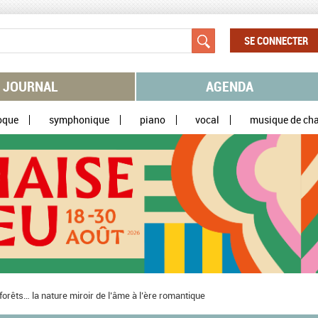
SE CONNECTER
JOURNAL
AGENDA
oque
symphonique
piano
vocal
musique de ch
 forêts… la nature miroir de l’âme à l’ère romantique