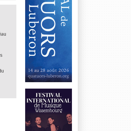
éau
-
us
du
s