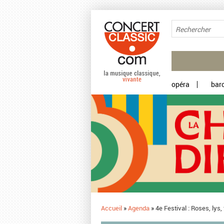
Aller au contenu principal
opéra
bar
Accueil
»
Agenda
»
4e Festival : Roses, lys,