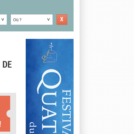
Où ?
 DE