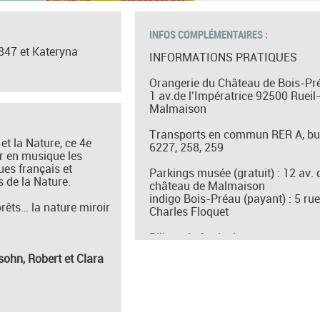
INFOS COMPLÉMENTAIRES :
847 et Kateryna
INFORMATIONS PRATIQUES
Orangerie du Château de Bois-Pr
1 av.de l’Impératrice 92500 Rueil
Malmaison
Transports en commun RER A, b
et la Nature, ce 4e
6227, 258, 259
tir en musique les
es français et
Parkings musée (gratuit) : 12 av. 
 de la Nature.
château de Malmaison
indigo Bois-Préau (payant) : 5 rue
forêts… la nature miroir
Charles Floquet
Billetterie festival :
lanouvelleathenes.net
sohn, Robert et Clara
Informations musée et exposition
musees-
nationauxmalmaison.fr/chateau-
malmaison