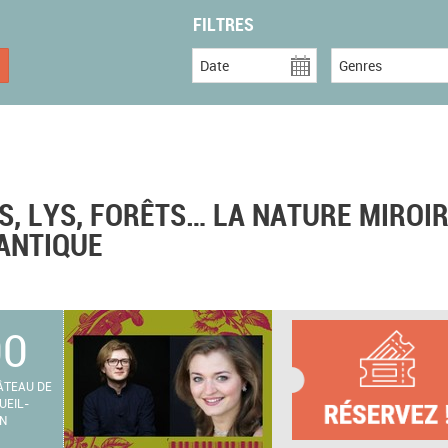
FILTRES
Date
Genres
ES, LYS, FORÊTS… LA NATURE MIROIR
MANTIQUE
00
ÂTEAU DE
UEIL-
N