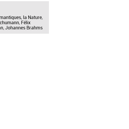
omantiques
,
la Nature
,
Schumann
,
Félix
hn
,
Johannes Brahms