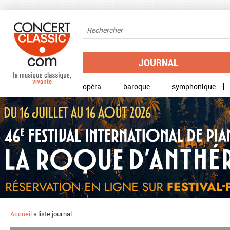
Aller au contenu principal
JOURNAL
opéra
baroque
symphonique
Accueil
»
liste journal