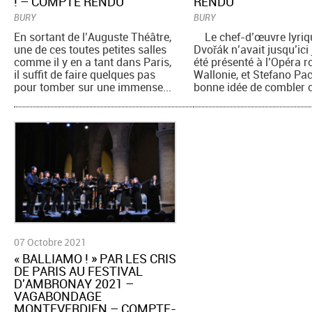
! – COMPTE RENDU
RENDU
BURY
BURY
En sortant de l’Auguste Théâtre,
Le chef-d’œuvre lyriq
une de ces toutes petites salles
Dvořák n’avait jusqu’ici
comme il y en a tant dans Paris,
été présenté à l’Opéra r
il suffit de faire quelques pas
Wallonie, et Stefano Pac
pour tomber sur une immense...
bonne idée de combler ce
07 Octobre 2021
​« BALLIAMO ! » PAR LES CRIS
DE PARIS AU FESTIVAL
D'AMBRONAY 2021 –
VAGABONDAGE
MONTEVERDIEN – COMPTE-