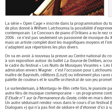
La série « Open Cage » inscrite dans la programmation du tout
de plus donné à Wilhem Latchoumia la possibilité d’exprimer 
contemporain. Le Concours de piano d’Orléans a eu le nez cr
2006 : ce n’est pas seulement un passionné de musique du XX
mais un artiste complet dont les magnifiques moyens et l’int
s’adaptent aux répertoires les plus divers.
On va en avoir à nouveau la preuve au Centre national du c
à son exposition autour du ballet
La Source
de Delibes, accue
le cadre du festival « Les Nuits de Musiques Vivantes ». Léo
admiration envers Wagner : c’est l’occasion pour Latchoumi
maître de Bayreuth, célèbres (Liszt) ou infiniment plus rares (
palette de couleurs et le souffle orchestral de son jeu promett
Le surlendemain, à Montaigu-le-Blin cette fois, le pianiste p
autre féru de musique contemporaine – un programme contra
(l’
Etude n°1 sur la Permanence du Geste
, créée en mars dern
Un autre séduisant rendez-vous dans le cours d’un festival 
Dialogues ») qui n’a pas finit de séduire et d’étonner d’ici à sa