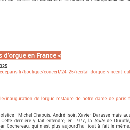
s d'orgue en France
<
2025
deparis.fr/boutique/concert/24-25/recital-dorgue-vincent-du
e/inauguration-de-lorgue-restaure-de-notre-dame-de-paris-fal
olstice : Michel Chapuis, André Isoir, Xavier Darasse mais aus
Cette dernière y fait entendre, en 1977, la
Suite
de Duruflé
par Cochereau, qui n’est plus aujourd’hui tout à fait le même