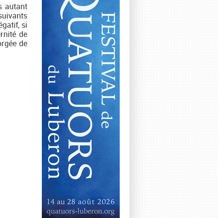
 autant
 suivants
gatif, si
rnité de
orgée de