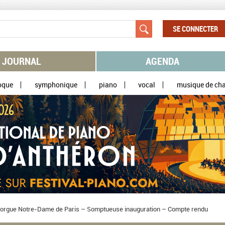
SE CONNECTER
JOURNAL
AGENDA
oque
symphonique
piano
vocal
musique de ch
 d’orgue Notre-Dame de Paris – Somptueuse inauguration – Compte rendu