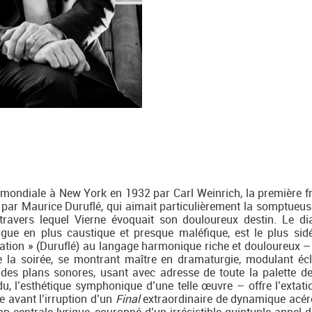
 mondiale à New York en 1932 par Carl Weinrich, la première f
5 par Maurice Duruflé, qui aimait particulièrement la somptueu
travers lequel Vierne évoquait son douloureux destin. Le di
ue en plus caustique et presque maléfique, est le plus sid
tation » (Duruflé) au langage harmonique riche et douloureux –
la soirée, se montrant maître en dramaturgie, modulant écl
s des plans sonores, usant avec adresse de toute la palette de
u, l’esthétique symphonique d’une telle œuvre – offre l’extati
 avant l’irruption d’un
Final
extraordinaire de dynamique acéré