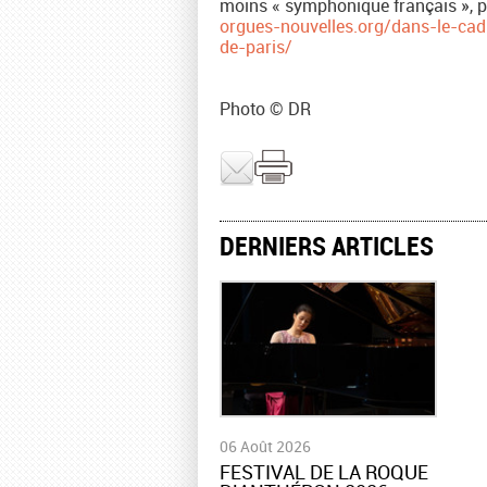
moins « symphonique français », p
orgues-nouvelles.org/dans-le-ca
de-paris/
Photo © DR
DERNIERS ARTICLES
06 Août 2026
​FESTIVAL DE LA ROQUE