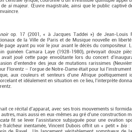
 centrale lyrique, couronné d’un irrésistible quintuple appel d
e de
si
majeur. Œuvre magistrale, ainsi que le public captivé d
nvaincre.
noir
op. 17 (2001, « à Jacques Taddei ») de Jean-Louis Fl
naux de la Ville de Paris et de Musique nouvelle en liberté
e page ayant pu voir le jour avant le décès du compositeur. Le
ivain guinéen Camara Laye (1928-1980), prévoyait douze piè
y avait joué cette page envoûtante lors du concert d’inaugur
ccasion d’entendre des jeux de mutations rarissimes (Neuvi
r Florentz – l’orgue de Notre-Dame était pour lui l’instrument 
tique, aux couleurs et senteurs d’une Afrique poétiquement id
rcelant et idéalement en situation en ce lieu, l’interprète donna
rentz.
mait ce récital d’apparat, avec ses trois mouvements si formid
x autres, mais aussi en eux-mêmes au gré d’une construction 
cata
fit se lever l’assistance subjuguée pour une ovation sp
e fraîcheur inentamée, Vincent Dubois offrit un « petit »
bis
:
rin
de Ravel… Un lancement véritablement somptueux de la