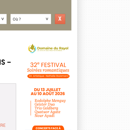
Où ?
IS –
TRE