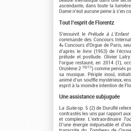
beauté thématique dans une section
ascendante, dans toute la lumièr
Dame n’eut aucune peine à s’en co
Tout l’esprit de Florentz
S’ensuivit le
Prélude à L’Enfant 
commande des Concours Internatio
4
Concours d'Orgue de Paris, seul
e
d’après le livre (1953) de l’écr
prélude et postlude. Olivier Latr
l’orgue restauré, en 2014 (1), o
10/11
Onzième 2
) comme pensés pou
sa musique. Périple inouï, initia
animé d’un souffle mystérieux, enso
esprit à la moindre intention de Flo
Une assistance subjuguée
La
Suite
op. 5 (2) de Duruflé refer
contrastés les uns par rapport au
et complexe. L’extraordinaire
Toc
D’une énergie inépuisable et d’un
transcrite du
Tombeau de Coupe