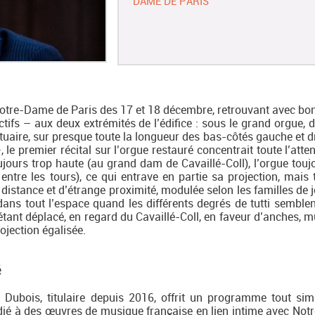
DAME DE PARIS
 Notre-Dame de Paris des 17 et 18 décembre, retrouvant avec bo
ectifs – aux deux extrémités de l’édifice : sous le grand orgue, 
uaire, sur presque toute la longueur des bas-côtés gauche et dr
 le premier récital sur l’orgue restauré concentrait toute l’atte
oujours trop haute (au grand dam de Cavaillé-Coll), l’orgue touj
 entre les tours), ce qui entrave en partie sa projection, mais 
istance et d’étrange proximité, modulée selon les familles de je
ans tout l’espace quand les différents degrés de tutti semble
s’étant déplacé, en regard du Cavaillé-Coll, en faveur d’anches, 
ojection égalisée.
é
t Dubois, titulaire depuis 2016, offrit un programme tout si
dié à des œuvres de musique française en lien intime avec No