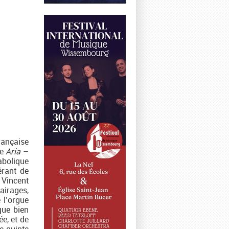
rançaise
se
Aria
–
abolique
érant de
 Vincent
airages,
 l’orgue
que bien
e, et de