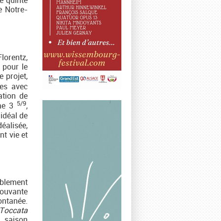
e quinte
e Notre-
orentz,
 pour le
 projet,
ces avec
ation de
5/9
ème 3
,
idéal de
éalisée,
nt vie et
ablement
mouvante
ontanée.
Toccata
 saison