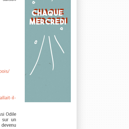
bois/
lait-il-
si Odile
, sur un
, devenu