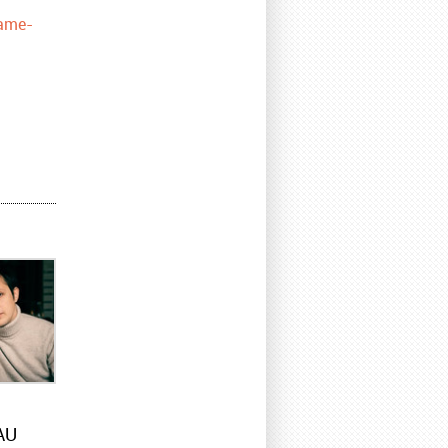
dame-
AU