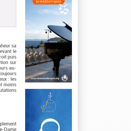
nheur sa
devant le
oit puis
ntion sur
ours au-
toujours
ux : les
nt moins
mutations
mplement
tre-Dame