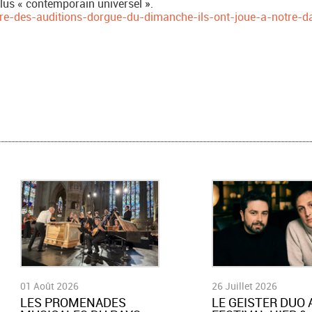
lus « contemporain universel ».
dre-des-auditions-dorgue-du-dimanche-ils-ont-joue-a-notre-
01 Août 2026
26 Juillet 2026
LES PROMENADES
LE GEISTER DUO 