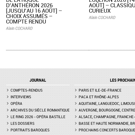
D’ANTHÉRON 2026
AOÛT] – CLASSIQU
[JUSQU’AU 16 AOÛT] –
CURIEUX
CHOIX ASSUMÉS –
Alain COCHARD
COMPTE RENDU
Alain COCHARD
JOURNAL
LES PROCHAI
COMPTES-RENDUS
PARIS ET ILE-DE-FRANCE
INTERVIEWS
PACA ET RHÔNE-ALPES
OPÉRA
AQUITAINE, LANGUEDOC, LIMOUSI
ARCHIVES DU SIÈCLE ROMANTIQUE
AUVERGNE, BOURGOGNE, CENTR
LE RING 2026 - OPÉRA BASTILLE
ALSACE, CHAMPAGNE, FRANCHE-C
LES DOSSIERS
BASSE ET HAUTE NORMANDIE, BR
PORTRAITS BAROQUES
PROCHAINS CONCERTS BAROQU