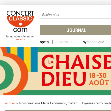
Aller au contenu principal
JOURNAL
opéra
baroque
symphonique
Accueil
»
Trois questions Marie Lenormand, mezzo – Joyeuses retrouvaill