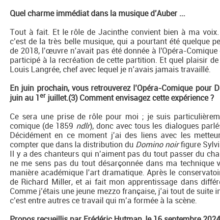
Quel charme immédiat dans la musique d’Auber ...
Tout à fait. Et le rôle de Jacinthe convient bien à ma voix
c’est de la très belle musique, qui a pourtant été quelque 
de 2018, l’œuvre n’avait pas été donnée à l'Opéra-Comique 
participé à la recréation de cette partition. Et quel plaisir d
Louis Langrée, chef avec lequel je n’avais jamais travaillé.
En juin prochain, vous retrouverez l’Opéra-Comique pour
er
juin au 1
juillet.(3) Comment envisagez cette expérience ?
Ce sera une prise de rôle pour moi ; je suis particulièrem
comique (de 1859
ndlr
), donc avec tous les dialogues parl
Décidément en ce moment j’ai des liens avec les metteu
compter que dans la distribution du
Domino noir
figure Sylvi
Il y a des chanteurs qui n’aiment pas du tout passer du chan
ne me sens pas du tout désarçonnée dans ma technique vo
manière académique l’art dramatique. Après le conservatoir
de Richard Miller, et ai fait mon apprentissage dans diff
Comme j’étais une jeune mezzo française, j’ai tout de suite 
c’est entre autres ce travail qui m’a formée à la scène.
Propos recueillis par Frédéric Hutman, le 16 septembre 202