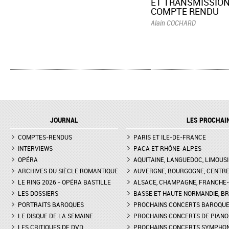
ET TRANSMISSION
COMPTE RENDU
Alain COCHARD
JOURNAL
LES PROCHAI
COMPTES-RENDUS
PARIS ET ILE-DE-FRANCE
INTERVIEWS
PACA ET RHÔNE-ALPES
OPÉRA
AQUITAINE, LANGUEDOC, LIMOUSI
ARCHIVES DU SIÈCLE ROMANTIQUE
AUVERGNE, BOURGOGNE, CENTR
LE RING 2026 - OPÉRA BASTILLE
ALSACE, CHAMPAGNE, FRANCHE-C
LES DOSSIERS
BASSE ET HAUTE NORMANDIE, BR
PORTRAITS BAROQUES
PROCHAINS CONCERTS BAROQU
LE DISQUE DE LA SEMAINE
PROCHAINS CONCERTS DE PIANO
LES CRITIQUES DE DVD
PROCHAINS CONCERTS SYMPHO