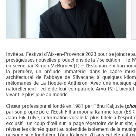
Invité au Festival d’Aix-en-Provence 2023 pour se joindre
prestigieuses nouvelles productions de la 75e édition – le
W
en scène par Simon McBurney (1) – l’Estonian Philharmonic
la première, un prélude immatériel dans le cadre music
architectural de l’abbaye de Silvacane, à quelques kil
mélomanes de La Roque-d’Anthéron. Avec une musique que
naturellement : celle de leur compatriote Arvo Pärt, bientôt 
vivant le plus joué au monde.
Chœur professionnel fondé en 1981 par Tõnu Kaljuste (
pho
par son propre père, l’Eesti Filharmoonia Kammerkoor (ESK 
Jaan-Eik Tulve, la formation vocale la plus fidèle à l’esprit 
exclusif : un coup d’œil sur la page répertoire de leur site,
réviser les clichés quant au splendide isolement de la musi
puisque si le fondateur Tõnu Kaljuste, 70 ans cet été, est re