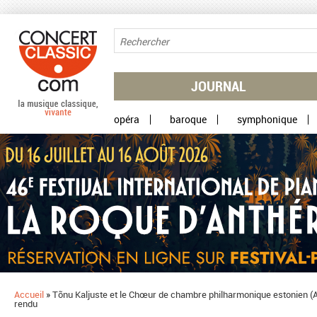
Aller au contenu principal
JOURNAL
opéra
baroque
symphonique
Accueil
»
Tõnu Kaljuste et le Chœur de chambre philharmonique estonien (
rendu