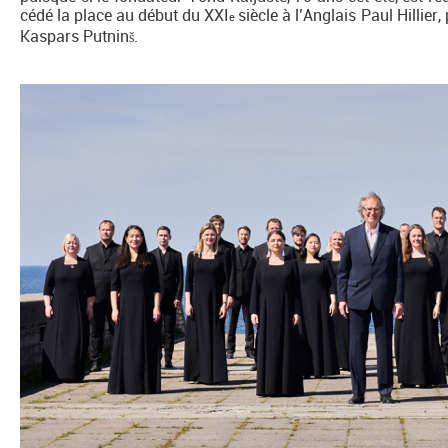
cédé la place au début du XXI
siècle à l’Anglais Paul Hillie
e
Kaspars Putnin
.
š