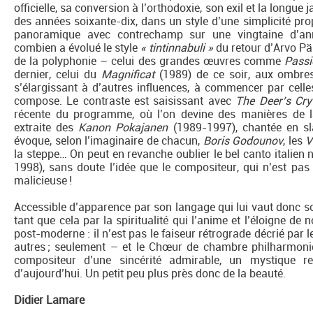
officielle, sa conversion à l’orthodoxie, son exil et la longue 
des années soixante-dix, dans un style d’une simplicité pr
panoramique avec contrechamp sur une vingtaine d’ann
combien a évolué le style
« tintinnabuli »
du retour d’Arvo Pär
de la polyphonie – celui des grandes œuvres comme
Passi
dernier, celui du
Magnificat
(1989) de ce soir, aux ombres
s’élargissant à d’autres influences, à commencer par celle
compose. Le contraste est saisissant avec
The Deer’s Cry
récente du programme, où l’on devine des manières de 
extraite des
Kanon Pokajanen
(1989-1997), chantée en sla
évoque, selon l’imaginaire de chacun,
Boris Godounov
, les
V
la steppe… On peut en revanche oublier le bel canto italien n
1998), sans doute l’idée que le compositeur, qui n’est pas
malicieuse !
Accessible d’apparence par son langage qui lui vaut donc so
tant que cela par la spiritualité qui l’anime et l’éloigne de
post-moderne : il n’est pas le faiseur rétrograde décrié par 
autres ; seulement – et le Chœur de chambre philharmoniq
compositeur d’une sincérité admirable, un mystique
d’aujourd’hui. Un petit peu plus près donc de la beauté.
Didier Lamare