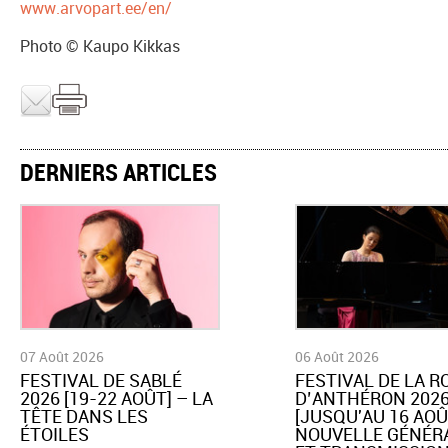
www.arvopart.ee/en/
Photo © Kaupo Kikkas
DERNIERS ARTICLES
07 Août 2026
06 Août 2026
​FESTIVAL DE SABLÉ
​FESTIVAL DE LA 
2026 [19-22 AOÛT] – LA
D’ANTHÉRON 202
TÊTE DANS LES
[JUSQU'AU 16 AOÛ
ÉTOILES
NOUVELLE GÉNÉR