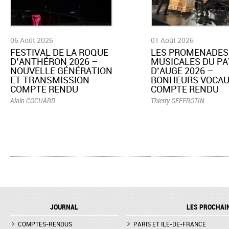
06 Août 2026
01 Août 2026
​FESTIVAL DE LA ROQUE
LES PROMENADES
D’ANTHÉRON 2026 –
MUSICALES DU PA
NOUVELLE GÉNÉRATION
D’AUGE 2026 –
ET TRANSMISSION –
BONHEURS VOCAU
COMPTE RENDU
COMPTE RENDU
Alain COCHARD
Thierry GEFFROTIN
JOURNAL
LES PROCHAI
COMPTES-RENDUS
PARIS ET ILE-DE-FRANCE