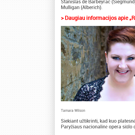
Stanislas de Barbeyrac (Siegmund),
Mulligan (Alberich).
> Daugiau informacijos apie „
Tamara Wilson
Siekiant užtikrinti, kad kuo plates
Paryžiaus nacionalinė opera siūlo 