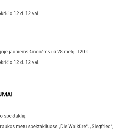
ričio 12 d. 12 val.
orijoje jauniems žmonėms iki 28 metų: 120 €
ričio 12 d. 12 val.
UMAI
lo spektaklių.
raukos metu spektakliuose „Die Walküre“, „Siegfried“,