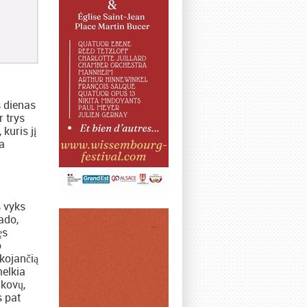
s dienas
r trys
 kuris jį
a
s vyks
ado,
ęs
o
akojančią
melkia
 kovų,
s pat