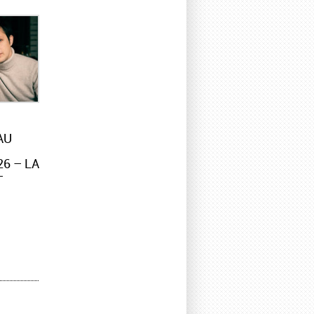
AU
6 – LA
–