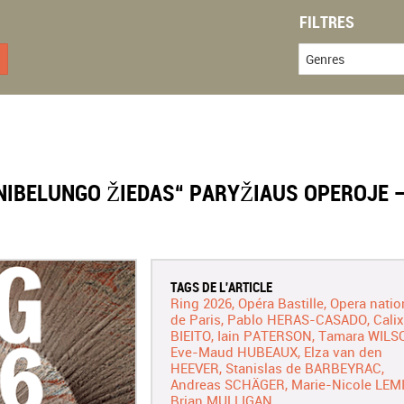
FILTRES
Genres
NIBELUNGO ŽIEDAS“ PARYŽIAUS OPEROJE 
TAGS DE L'ARTICLE
Ring 2026
Opéra Bastille
Opera natio
de Paris
Pablo HERAS-CASADO
Calix
BIEITO
Iain PATERSON
Tamara WILS
Eve-Maud HUBEAUX
Elza van den
HEEVER
Stanislas de BARBEYRAC
Andreas SCHÄGER
Marie-Nicole LEM
Brian MULLIGAN