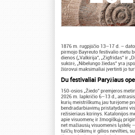
1876 m. rugpjūčio 13–17 d. – dato
pirmojo Bayreuto festivalio metu bu
dienos („Valkirija“, „Zigfridas“ ir „
sukūrė, „Nibelungo žiedas“ yra įsp
žiūrovui maksimaliai įvertinti jo tu
Du festivaliai Paryžiaus ope
150-osios „Žiedo“ premjeros metin
2026 m. lapkričio 6–13 d., antrasi
kurių meistriškumą jau turėjome prog
bendradarbiavimą pristatydami vis
režisieriaus kūrinys. Katalonijos m
apie visuomenę ir žmogiškąją prigi
net mažiausią visuomenės ląstelę –
tuščių troškimų ir gilios nevilties, 