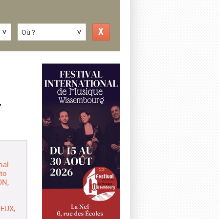
Où ?
–
nal
to
ON
IEUX