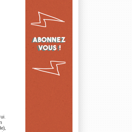
ui.
n
e),