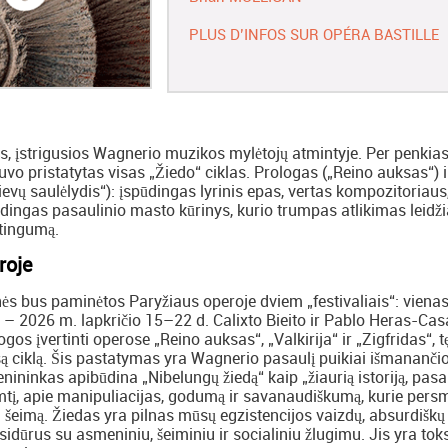
PLUS D’INFOS SUR OPÉRA BASTILLE
s, įstrigusios Wagnerio muzikos mylėtojų atmintyje. Per penkia
vo pristatytas visas „Žiedo“ ciklas. Prologas („Reino auksas“) i
Dievų saulėlydis“): įspūdingas lyrinis epas, vertas kompozitoriaus,
ūdingas pasaulinio masto kūrinys, kurio trumpas atlikimas leidži
rtingumą.
roje
ės bus paminėtos Paryžiaus operoje dviem „festivaliais“: viena
s – 2026 m. lapkričio 15–22 d. Calixto Bieito ir Pablo Heras-Cas
os įvertinti operose „Reino auksas“, „Valkirija“ ir „Zigfridas“, t
ą ciklą. Šis pastatymas yra Wagnerio pasaulį puikiai išmananči
enininkas apibūdina „Nibelungų žiedą“ kaip „žiaurią istoriją, pas
mtį, apie manipuliacijas, godumą ir savanaudiškumą, kurie pers
 šeimą. Žiedas yra pilnas mūsų egzistencijos vaizdų, absurdiškų
susidūrus su asmeniniu, šeiminiu ir socialiniu žlugimu. Jis yra tok