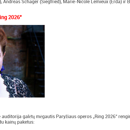
 Andreas Schager (Siegfried), Marie-Nicole Lemieux (Erda) ir B
Ring 2026"
nė auditorija galėtų mėgautis Paryžiaus operos „Ring 2026“ rengi
du kainų paketus: