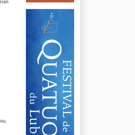
rian
niu,