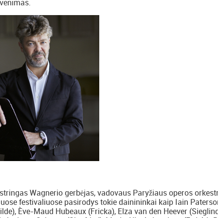
gyvenimas.
stringas Wagnerio gerbėjas, vadovaus Paryžiaus operos orkestr
uose festivaliuose pasirodys tokie dainininkai kaip Iain Paterso
lde), Ève-Maud Hubeaux (Fricka), Elza van den Heever (Sieglind