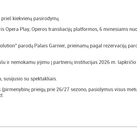
ų prieš kiekvieną pasirodymą.
is Opera Play, Operos transliacijų platformos, 6 mėnesiams nu
lution“ parodą Palais Garnier, prieinamą pagal rezervaciją pa
šu ir nemokamu įėjimu į partnerių institucijas 2026 m. lapkričio 
o, susijusio su spektakliais.
s (pirmenybinę prieigą prie 26/27 sezono, pasiūlymus visus metu
t.