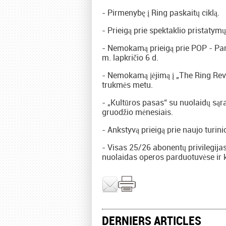
- Pirmenybę į Ring paskaitų ciklą.
- Prieigą prie spektaklio pristatym
- Nemokamą prieigą prie POP - Par
m. lapkričio 6 d.
- Nemokamą įėjimą į „The Ring Revo
trukmės metu.
- „Kultūros pasas“ su nuolaidų sąra
gruodžio mėnesiais.
- Ankstyvą prieigą prie naujo turini
- Visas 25/26 abonentų privilegija
nuolaidas operos parduotuvėse ir k
DERNIERS ARTICLES