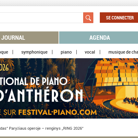
SE CONNECTER
JOURNAL
AGENDA
oque
symphonique
piano
vocal
musique de ch
edas“ Paryžiaus operoje – renginys „RING 2026“