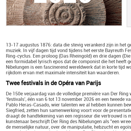
13-17 augustus 1876: data die stevig verankerd zijn in het
muziek. In vijf dagen tijd vond tijdens het eerste Bayreuth F
Ring-cyclus. Een proloog (Das Rheingold) en drie dagen (Di
een formidabel lyrisch epos dat de componist die het heeft 
Nibelungen is een fascinerend wereldwerk dat in korte tijd
rijkdom ervan met maximale intensiteit kan waarderen.
Twee festivals in de Opéra van Parijs
De 150e verjaardag van de volledige première van Der Ring 
‘festivals’, één van 6 tot 13 november 2026 en een tweede va
Pablo Heras-Casado, wier talenten we al hebben kunnen bew
Siegfried, zetten hun samenwerking voort voor de presentati
draagt de handtekening van een regisseur die vertrouwd is
kunstenaar beschrijft Der Ring des Nibelungen als "een wree
de menselijke natuur, over de manipulatie, hebzucht en egoïs