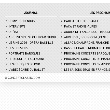
JOURNAL
LES PROCHAI
COMPTES-RENDUS
PARIS ET ILE-DE-FRANCE
INTERVIEWS
PACA ET RHÔNE-ALPES
OPÉRA
AQUITAINE, LANGUEDOC, LIMOUSI
ARCHIVES DU SIÈCLE ROMANTIQUE
AUVERGNE, BOURGOGNE, CENTR
LE RING 2026 - OPÉRA BASTILLE
ALSACE, CHAMPAGNE, FRANCHE-C
LES DOSSIERS
BASSE ET HAUTE NORMANDIE, BR
PORTRAITS BAROQUES
PROCHAINS CONCERTS BAROQU
LE DISQUE DE LA SEMAINE
PROCHAINS CONCERTS DE PIANO
LES CRITIQUES DE DVD
PROCHAINS CONCERTS SYMPHO
L'ABÉCÉDAIRE DU BALLET
LES SAISONS 25/26 EN FRANCE, 
© CONCERTCLASSIC.COM