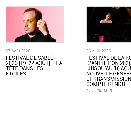
07 Août 2026
06 Août 2026
​FESTIVAL DE SABLÉ
​FESTIVAL DE LA 
2026 [19-22 AOÛT] – LA
D’ANTHÉRON 202
TÊTE DANS LES
[JUSQU'AU 16 AOÛ
ÉTOILES
NOUVELLE GÉNÉR
ET TRANSMISSION
COMPTE RENDU
Alain COCHARD