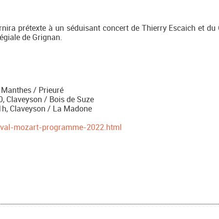
rnira prétexte à un séduisant concert de Thierry Escaich et du
légiale de Grignan.
 Manthes / Prieuré
, Claveyson / Bois de Suze
1h, Claveyson / La Madone
ival-mozart-programme-2022.html