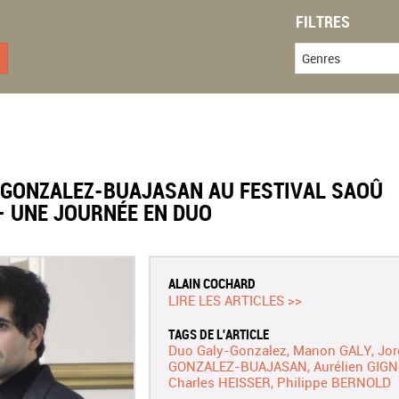
FILTRES
Genres
 GONZALEZ-BUAJASAN AU FESTIVAL SAOÛ
– UNE JOURNÉE EN DUO
ALAIN COCHARD
LIRE LES ARTICLES >>
TAGS DE L'ARTICLE
Duo Galy-Gonzalez
Manon GALY
Jor
GONZALEZ-BUAJASAN
Aurélien GIG
Charles HEISSER
Philippe BERNOLD