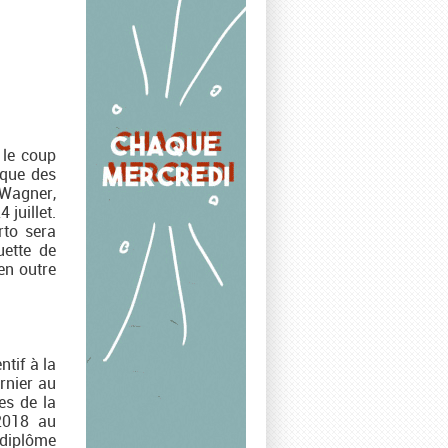
 le coup
 que des
 Wagner,
juillet.
rto sera
uette de
 en outre
tif à la
rnier au
es de la
 2018 au
 diplôme