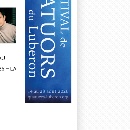
AU
6 – LA
–