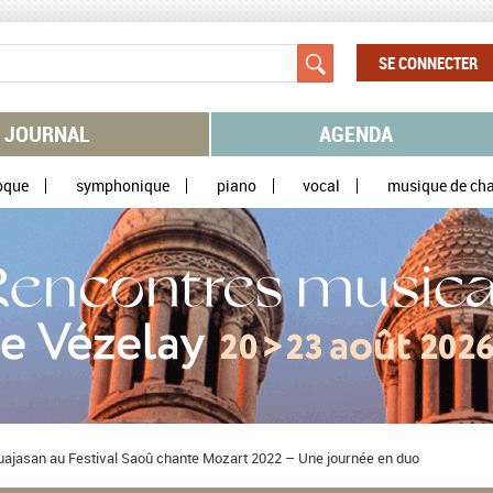
SE CONNECTER
JOURNAL
AGENDA
oque
symphonique
piano
vocal
musique de ch
ajasan au Festival Saoû chante Mozart 2022 – Une journée en duo