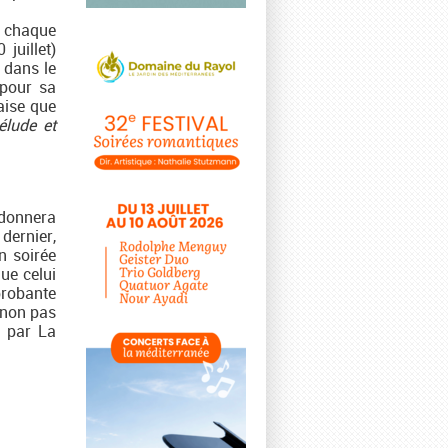
à chaque
juillet)
 dans le
 pour sa
aise que
élude et
 donnera
dernier,
n soirée
ue celui
probante
, non pas
s par La