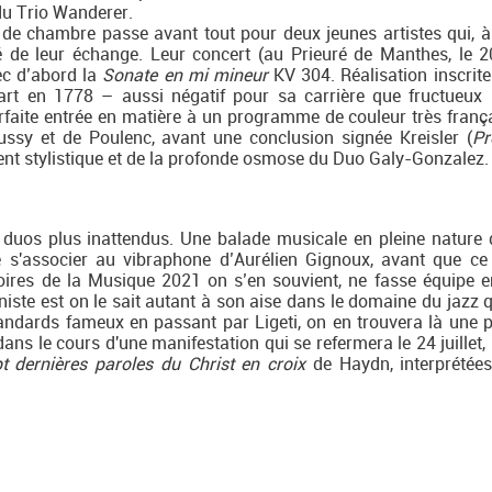
 du Trio Wanderer.
 de chambre passe avant tout pour deux jeunes artistes qui, 
té de leur échange. Leur concert (au Prieuré de Manthes, le 20 
ec d’abord la
Sonate en mi mineur
KV 304. Réalisation inscrite
art en 1778 – aussi négatif pour sa carrière que fructueux
arfaite entrée en matière à un programme de couleur très franç
ssy et de Poulenc, avant une conclusion signée Kreisler (
Pr
ment stylistique et de la profonde osmose du Duo Galy-Gonzalez.
duos plus inattendus. Une balade musicale en pleine nature
 s'associer au vibraphone d’Aurélien Gignoux, avant que ce 
oires de la Musique 2021 on s’en souvient, ne fasse équipe e
niste est on le sait autant à son aise dans le domaine du jazz q
andards fameux en passant par Ligeti, on en trouvera là une 
 dans le cours d'une manifestation qui se refermera le 24 juillet
t dernières paroles du Christ en croix
de Haydn, interprétée
.