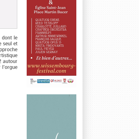
 dont le
 seul et
approche
rtistique
2 autour
 l’orgue