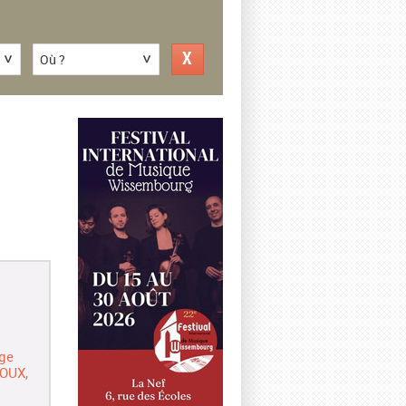
Où ?
ge
NOUX