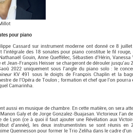
illot
ates pour piano
ilippe Cassard sur instrument moderne ont donné ce 8 juillet
l’intégrale des 18 sonates pour piano constitue le fil rouge,
 Nathanaël Gouin, Anne Queffélec, Sébastien d’Hérin, Vanessa
t Jean-François Heisser se chargeront de dérouler jusqu’au 24 
Saoû 2022 uniquement sous l’angle du piano solo : le conce
mineur
KV 491 sous le doigts de François Chaplin et la bag
chestre de l’Opéra de Toulon ; formation et chef que l’on pourra
aquel Camarinha.
ent aussi en musique de chambre. En cette matière, on sera atten
 Manon Galy et de Jorge Gonzalez-Buajasan. Victorieux l’an de
e Lyon (ce à quoi il faut ajouter une Révélation aux Victoir
ébut d’année), les deux instrumentistes se sont réunis en
ime Quennesson pour former le Trio Zeliha dans le cadre d’un