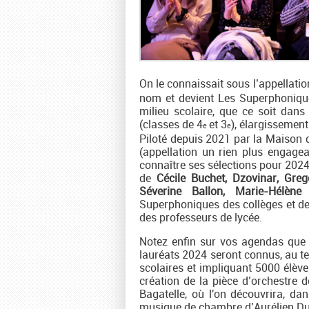
On le connaissait sous l’appellat
nom et devient Les Superphonique
milieu scolaire, que ce soit dans
(classes de 4
et 3
), élargissemen
e
e
Piloté depuis 2021 par la Maison
(appellation un rien plus engagean
connaître ses sélections pour 2024
de
Cécile Buchet, Dzovinar, Gre
Séverine Ballon, Marie-Hélèn
Superphoniques des collèges et de
des professeurs de lycée.
Notez enfin sur vos agendas que
lauréats 2024 seront connus, au t
scolaires et impliquant 5000 élève
création de la pièce d’orchestre d
Bagatelle, où l'on découvrira, da
musique de chambre d’Aurélien Du