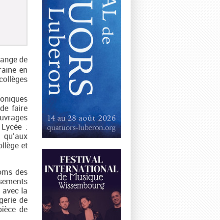
change de
raine en
collèges
honiques
de faire
ouvrages
 Lycée :
 qu’aux
llège et
noms des
ssements
 avec la
gerie de
pièce de