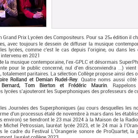
ion Grand Prix Lycéen des Compositeurs. Pour sa 25
édition il 
e
s, avec toujours le dessein de diffuser la musique contempo
 les lycées, comme c'est le cas depuis l’origine, ou dans les 
t intervenu en 2021
 de la musique contemporaine, l’ex-GPLC et désormais SuperP
te pour le public concerné, nul d’en disconviendra ...) vient 
, totalement paritaires. La sélection Collège propose ainsi des 
goire Rolland et Demian Rudel-Rey
. Quatre noms aussi côté
e Bernard, Tom Bierton et Frédéric Maurin
. Rappelons
s lycées s’ajouteront les Superphoniques des professeurs de co
 les Journées des Superphoniques (au cours desquelles les 
erme d'un processus étalé de novembre à mars dans les établi
s environ) se tiendront le 23 mai 2024 à la Maison de la Radio
e Michel Petrossian, lauréat lycée 2023, et le 24 mai à l’Oran
ns le cadre du Festival L’Orangerie sonore de ProQuartet, la 
mont, lauréat collège 2023.