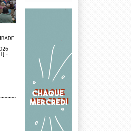
UBADE
026
] -