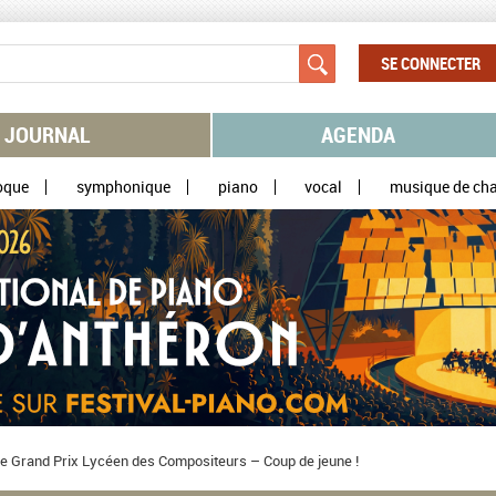
SE CONNECTER
JOURNAL
AGENDA
oque
symphonique
piano
vocal
musique de ch
e Grand Prix Lycéen des Compositeurs – Coup de jeune !