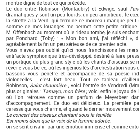
montre digne de tout ce qui précède.
Le duo entre Robinson (Montaubry) et Edwige, sauf
l’a
dramatiques y sont un peu lourds, un peu ambitieux ; le cœu
la strette à la Verdi qui termine ce morceau manque peut-ê
somme de mes louanges me permet cette petite critique 
M. Offenbach au moment où le rideau tombe, je suis enchant
par Ponchard (Toby) : « Mon bon ami, j’ai réfléchi », 
agréablement la fin un peu sérieuse de ce premier acte.
Vous n’avez pas oublié qu’ici nous franchissons les mer
entr’acte symphonique très-développé, destiné à faire pres
un portique du plus grand style où les chants d’oiseaux se m
rêverie vous berce, où les ingéniosités d’orchestration vous 
bassons vous pénètre et accompagne de sa poésie ind
violoncelles ; c’est fort beau. Tout ce tableau d’ailleu
Robinson,
Salut chaumière
; voici l’entrée de Vendredi (M
plus originales :
Tamayo, mon frère
; voici enfin le joyau de 
où l’on retrouve comme un parfum de Meyerbeer dans
d’accompagnement. Ce duo est délicieux. La première pa
caresse qui vous charme, et quand le dernier mouvement co
Le concert des oiseaux chantant sous la feuillée
Est moins doux que la voix de la femme adorée,
on se sent envahir par une émotion immense et comme ento