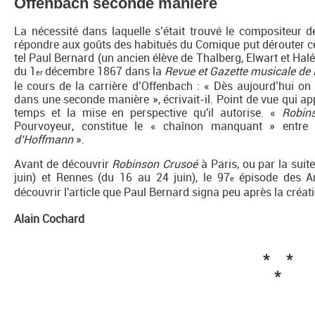
Offenbach seconde manière
La nécessité dans laquelle s’était trouvé le compositeur de
répondre aux goûts des habitués du Comique put dérouter cer
tel Paul Bernard (un ancien élève de Thalberg, Elwart et Ha
du 1
décembre 1867 dans la
Revue et Gazette musicale de 
er
le cours de la carrière d’Offenbach : « Dès aujourd’hui on
dans une seconde manière », écrivait-il. Point de vue qui app
temps et la mise en perspective qu'il autorise. «
Robin
Pourvoyeur, constitue le « chaînon manquant » entre
d’Hoffmann
».
Avant de découvrir
Robinson Crusoé
à Paris, ou par la suit
juin) et Rennes (du 16 au 24 juin), le 97
épisode des A
e
découvrir l'article que Paul Bernard signa peu après la créat
Alain Cochard
* *
*