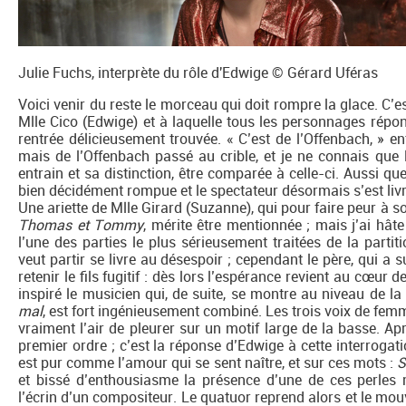
Julie Fuchs, interprète du rôle d'Edwige © Gérard Uféras
Voici venir du reste le morceau qui doit rompre la glace. C’e
Mlle Cico (Edwige) et à laquelle tous les personnages répon
rentrée délicieusement trouvée. « C’est de l’Offenbach, » en
mais de l’Offenbach passé au crible, et je ne connais que
entrain et sa distinction, être comparée à celle-ci. Aussi qu
bien décidément rompue et le spectateur désormais s’est livr
Une ariette de Mlle Girard (Suzanne), qui pour faire peur à
Thomas et Tommy
, mérite être mentionnée ; mais j’ai hâ
l’une des parties le plus sérieusement traitées de la parti
veut partir se livre au désespoir ; cependant le père, qui a 
retenir le fils fugitif : dès lors l’espérance revient au cœu
inspiré le musicien qui, de suite, se montre au niveau de la
mal
, est fort ingénieusement combiné. Les trois voix de femm
vraiment l’air de pleurer sur un motif large de la basse. 
premier ordre ; c’est la réponse d’Edwige à cette interrogat
est pur comme l’amour qui se sent naître, et sur ces mots :
S
et bissé d’enthousiasme la présence d’une de ces perles
l’écrin d’un compositeur. Le quatuor reprend alors et le mou