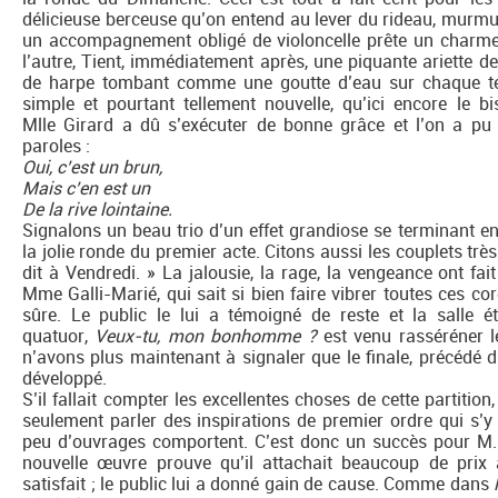
délicieuse berceuse qu’on entend au lever du rideau, murmur
un accompagnement obligé de violoncelle prête un charme i
l’autre, Tient, immédiatement après, une piquante ariette de
de harpe tombant comme une goutte d’eau sur chaque tem
simple et pourtant tellement nouvelle, qu’ici encore le bis
Mlle Girard a dû s’exécuter de bonne grâce et l’on a pu r
paroles :
Oui, c’est un brun,
Mais c’en est un
De la rive lointaine.
Signalons un beau trio d’un effet grandiose se terminant 
la jolie ronde du premier acte. Citons aussi les couplets trè
dit à Vendredi. » La jalousie, la rage, la vengeance ont fa
Mme Galli-Marié, qui sait si bien faire vibrer toutes ces cor
sûre. Le public le lui a témoigné de reste et la salle é
quatuor,
Veux-tu, mon bonhomme ?
est venu rasséréner l
n’avons plus maintenant à signaler que le finale, précédé 
développé.
S’il fallait compter les excellentes choses de cette partition,
seulement parler des inspirations de premier ordre qui s’y 
peu d’ouvrages comportent. C’est donc un succès pour M. O
nouvelle œuvre prouve qu’il attachait beaucoup de prix 
satisfait ; le public lui a donné gain de cause. Comme dans