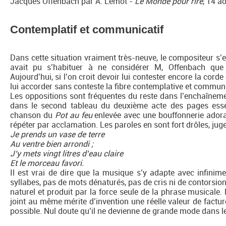
Jacques Offenbach par A. Lemot -
Le Monde pour rire
, 14 a
Contemplatif et communicatif
Dans cette situation vraiment très-neuve, le compositeur s’
avait pu s’habituer à ne considérer M, Offenbach que
Aujourd’hui, si l’on croit devoir lui contester encore la cor
lui accorder sans conteste la fibre contemplative et communi
Les oppositions sont fréquentes du reste dans l’enchaîneme
dans le second tableau du deuxième acte des pages essen
chanson du
Pot au feu
enlevée avec une bouffonnerie adorab
répéter par acclamation. Les paroles en sont fort drôles, juge
Je prends un vase de terre
Au ventre bien arrondi ;
J’y mets vingt litres d’eau claire
Et le morceau favori.
Il est vrai de dire que la musique s’y adapte avec infinimen
syllabes, pas de mots dénaturés, pas de cris ni de contorsion
naturel et produit par la force seule de la phrase musicale.
joint au même mérite d’invention une réelle valeur de fact
possible. Nul doute qu’il ne devienne de grande mode dans l