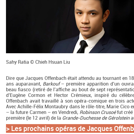
Sahy Ratia © Chieh Hsuan Liu
Dire que Jacques Offenbach était attendu au tournant en 18
ans auparavant,
Barkouf
– première apparition d’un ouvrag
beau fiasco (retiré de l’affiche au bout de sept représentation
d’Eugène Cormon et Hector Crémieux, inspiré du célèbr
Offenbach avait travaillé à son opéra-comique en trois act
Avec Achille-Félix Montaubry dans le rôle-titre, Marie Cico e
– la future Carmen – en Vendredi,
Robinson Crusoé
fut créé
première (le 12 avril) de la
Grande-Duchesse de Gérolstein
au
> Les prochains opéras de Jacques Offen