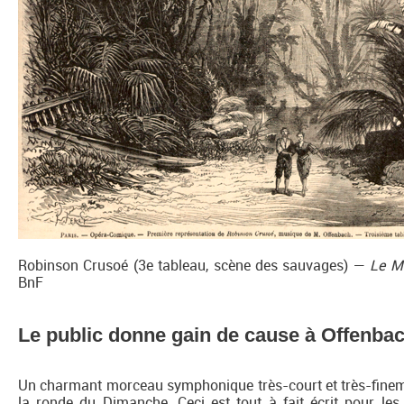
Robinson Crusoé (3e tableau, scène des sauvages) —
Le Mo
BnF
Le public donne gain de cause à Offenba
Un charmant morceau symphonique très-court et très-finemen
la ronde du Dimanche. Ceci est tout à fait écrit pour le