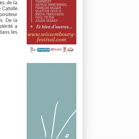
es de la
 Catulle
positeur
s. De la
térité a
dans les