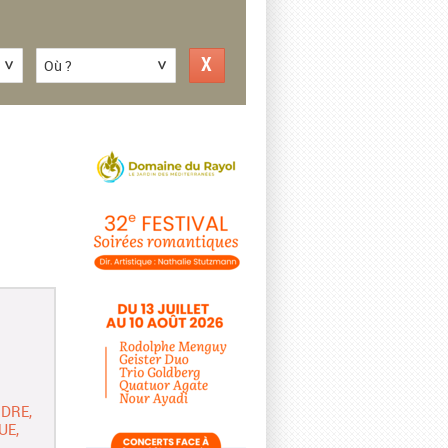
Où ?
NDRE
UE