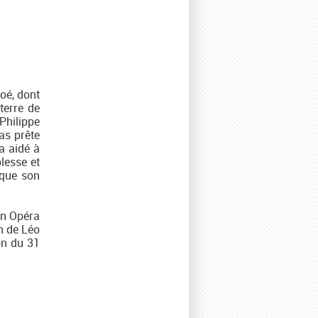
oé, dont
terre de
Philippe
as prête
a aidé à
lesse et
 que son
on Opéra
n de Léo
on du 31