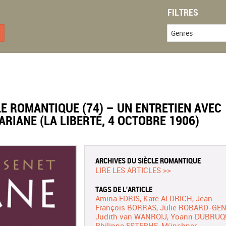
FILTRES
Genres
LE ROMANTIQUE (74) – UN ENTRETIEN AVEC
RIANE (LA LIBERTÉ, 4 OCTOBRE 1906)
ARCHIVES DU SIÈCLE ROMANTIQUE
LIRE LES ARTICLES >>
TAGS DE L'ARTICLE
Amina EDRIS
Kate ALDRICH
Jean-
François BORRAS
Julie ROBARD-GE
Judith van WANROIJ
Yoann DUBRUQ
Philippe ESTEPHE
Münchner