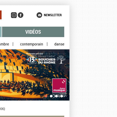
NEWSLETTER
VIDÉOS
ambre
contemporain
danse
906)