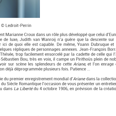
 © Ledroit-Perrin
nt Marianne Croux dans un rôle plus développé que celui d’Eun
ante de luxe, Judith van Wanroij n’a guère que la descente sur 
r ici de quoi elle est capable. De même, Yoann Dubruque et 
quelques répliques de personnages annexes. Jean-François Borr
Thésée, trop facilement ensorcelé par la cadette de celle qui l’
-Sébastien Bou, très en voix, il campe un Pirithoüs plein de nob
voir sur scène les splendeurs de cette
Ariane
, et l’on enrage
tion déjà déprogrammée plusieurs fois
.
Patience ...
ie du premier enregistrement mondial d’
Ariane
dans la collecti
 du Siècle Romantique l’occasion de vous présenter un entretie
ru dans
La Liberté
du 4 octobre 1906, en prévision de la créati