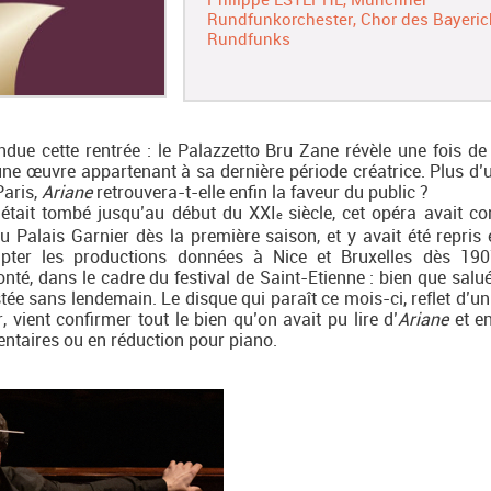
Rundfunkorchester
Chor des Bayeri
Rundfunks
ndue cette rentrée : le Palazzetto Bru Zane révèle une fois de
e œuvre appartenant à sa dernière période créatrice. Plus d’u
Paris,
Ariane
retrouvera-t-elle enfin la faveur du public ?
était tombé jusqu’au début du XXI
siècle, cet opéra avait c
e
u Palais Garnier dès la première saison, et y avait été repris
ter les productions données à Nice et Bruxelles dès 1907
nté, dans le cadre du festival de Saint-Etienne : bien que salué
estée sans lendemain. Le disque qui paraît ce mois-ci, reflet d’u
 vient confirmer tout le bien qu’on avait pu lire d’
Ariane
et e
ntaires ou en réduction pour piano.