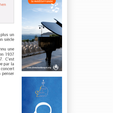
chen
 plus un
n siècle
onnu une
 en 1937
. C’est
e par la
n concert
n penser