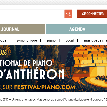
SE CONNECTER
JOURNAL
AGENDA
oque
symphonique
piano
vocal
musique de ch
 (74) – Un entretien avec Massenet au sujet d’Ariane (La Liberté, 4 octobre 1