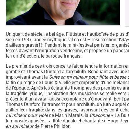
Un quart de siècle, le bel âge. Flûtiste et hautboïste de plu
sien en 1987, année mythique s'il en est – résurrection d'
Aty
d'ailleurs gravé(1). Pendant le mini-festival parisien organis
terres d'avant l'émigration vendéenne, et propose un panoram
terroir d'élection, le baroque français.
Le premier de ces trois concerts fait entendre la formation e
gambe et Thomas Dunford à l'archiluth. Renouant avec une t
improvisant avant la
Suite en mi mineur pour flûte et basse 
la fin du règne de Louis XIV, elle est empreinte d'une mélan
de l'époque. Après les éclatants triomphes des premières ann
la tragédie lyrique, l'inspiration des musiciens se replie ver
présentent un avatar aussi exemplaire qu'émouvant. Ecrit pa
Thomas Dunford l'a transcrit pour archiluth, un luth auquel 
pallier leur fragilité dans les graves, favorisant des contrechan
mi mineur pour viole
de Marin Marais, la
Chaconne
« La Buis
luminosité apaisée. La flûte ductile et chantante d'Hugo Reyn
en sol mineur
de Pierre Philidor.