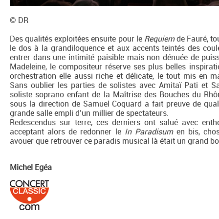
© DR
Des qualités exploitées ensuite pour le
Requiem
de Fauré, tou
le dos à la grandiloquence et aux accents teintés des cou
entrer dans une intimité paisible mais non dénuée de puiss
Madeleine, le compositeur réserve ses plus belles inspira
orchestration elle aussi riche et délicate, le tout mis en 
Sans oublier les parties de solistes avec Amitaï Pati et 
soliste soprano enfant de la Maîtrise des Bouches du Rhône
sous la direction de Samuel Coquard a fait preuve de qualit
grande salle empli d’un millier de spectateurs.
Redescendus sur terre, ces derniers ont salué avec enth
acceptant alors de redonner le
In Paradisum
en bis, cho
avouer que retrouver ce paradis musical là était un grand 
Michel Egéa