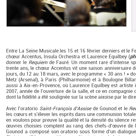
Entre La Seine Musicale les 15 et 16 février derniers et le F
chœur Accentus, Insula Orchestra et Laurence Equilbey (
ph
donner le
Requiem
de Fauré. Un moment rare d’intense spir
trente ans, le chœur Accentus vit une saison anniversaire d
jours, du 12 au 18 mars, avec le programme « 30 ans ! » d
Metz (Arsenal), à Paris (Philharmonie) et à Boulogne Billa
aussi à Aix-en-Provence, où Laurence Equilbey est artiste
2007, année de l’ouverture de la salle, et ce en compagnie 
dont la fidélité a été soulignée sur la scène aixoise par le di
Avec l’oratorio
Saint-François d’Assise
de Gounod et le
Re
les cœurs et s’élever les esprits dans une communion totale e
en voulons pour preuve la qualité et la densité du silence re
œuvres choisies comptent au rang des chefs-d’œuvre de 
Gounod a composé son oratorio sous forme d’un dialogue 