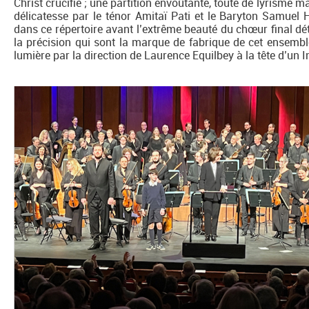
Christ crucifié ; une partition envoûtante, toute de lyrisme m
délicatesse par le ténor Amitaï Pati et le Baryton Samuel H
dans ce répertoire avant l’extrême beauté du chœur final déta
la précision qui sont la marque de fabrique de cet ensemble
lumière par la direction de Laurence Equilbey à la tête d’un I