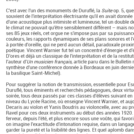
C'est avec l'un des monuments de Duruflé, la
Suite
op. 5, que
souvient de l'interprétation électrisante qu'il en avait donn
d'une acoustique plus intimiste et lumineuse, tel un double de l
le climat ne pouvait qu'être sensiblement différent – mais 
ses 85 jeux réels, cet orgue ne s'impose pas par sa puissance 
couleurs, les rapports dynamiques de ses plans sonores et l'ext
à portée d'oreille, qui ne perd aucun détail, paradoxale prox
poétique. Vincent Warnier fut tel un concentré d'énergie et d'
D'ores et déjà un classique de l'interprétation et de la restitut
l'auteur d'
Un musicien français
, article paru dans le Bulleti
synthèse d'une conférence donnée à Bordeaux en juin derni
la basilique Saint-Michel).
Pour suggérer la notion de transmission, essentielle pour Esc
Duruflé, tous éminents et recherchés pédagogues, deux virtuo
soirée, tous deux passés par ces classes d'élèves suivant en
niveau du Lycée Racine, où enseigne Vincent Warnier, et auj
Decaris au violon et Yanis Boudris au violoncelle, avec au 
Ravel pour ces deux instruments au début des années 1920. 
ferveur, depuis l'été, et plus encore sous une voûte, qui favo
on imagine l'exactitude d'intonation requise, dans un langag
garder la pureté et la lisibilité des lignes. Et quel aplomb d