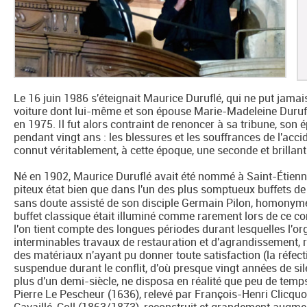
Le 16 juin 1986 s'éteignait Maurice Duruflé, qui ne put jamai
voiture dont lui-même et son épouse Marie-Madeleine Durufl
en 1975. Il fut alors contraint de renoncer à sa tribune, so
pendant vingt ans : les blessures et les souffrances de l'ac
connut véritablement, à cette époque, une seconde et brillant
Né en 1902, Maurice Duruflé avait été nommé à Saint-Étien
piteux état bien que dans l'un des plus somptueux buffets d
sans doute assisté de son disciple Germain Pilon, homonym
buffet classique était illuminé comme rarement lors de ce c
l'on tient compte des longues périodes durant lesquelles l'o
interminables travaux de restauration et d'agrandissement,
des matériaux n'ayant pu donner toute satisfaction (la réfect
suspendue durant le conflit, d'où presque vingt années de sile
plus d'un demi-siècle, ne disposa en réalité que peu de temps
Pierre Le Pescheur (1636), relevé par François-Henri Clicqu